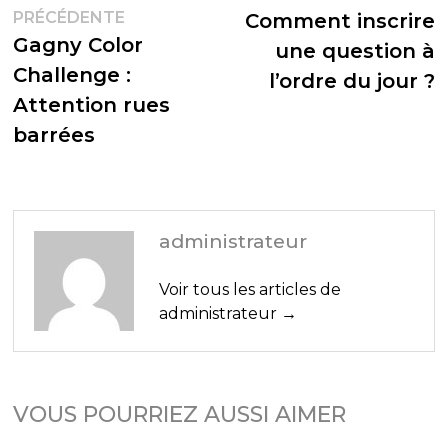
Publication
s
PRÉCÉDENTE
Comment inscrire
de
précédente :
Gagny Color
une question à
l’article
Challenge :
l’ordre du jour ?
Attention rues
barrées
administrateur
Voir tous les articles de
administrateur →
VOUS POURRIEZ AUSSI AIMER